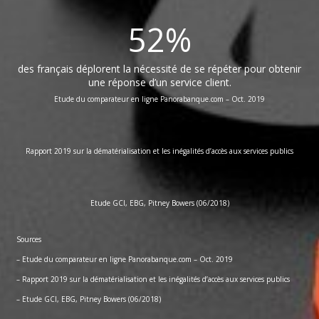
52
%
des français déplorent la nécessité de se répéter pour obtenir
une réponse d’un service client.
Etude du comparateur en ligne Panorabanque.com –
Oct. 2019
Rapport 2019 sur la dématérialisation et les inégalités d’accès aux services publics
Etude GCI, EBG, Pitney Bowers (06/2018)
Sources
– Etude du comparateur en ligne Panorabanque.com –
Oct. 2019
– Rapport 2019 sur la dématérialisation et les inégalités d’accès aux services publics
– Etude GCI, EBG, Pitney Bowers (06/2018)