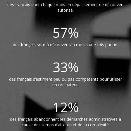
des français sont chaque mois en dépassement de découvert
autorisé.
57
%
des français sont à découvert au moins une fois par an.
33
%
des français s’estiment peu ou pas compétents pour utiliser
un ordinateur.
12
%
des français abandonnent les démarches administratives à
cause des temps d’attente et de la complexité.